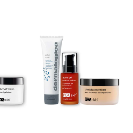
forebygge solskader og fremmer en glattere,
yngre og mer strålende hud. Phytocomplex fra
røde druer er utviklet gjennom oppsirkulering
(upcycling). De beskytter huden mot UV-
stråler, forurensning og miljøbelastninger. Det
forhindrer også rynker og nedbrytning av
kollagen og elastin, og holder huden din sunn
og frisk. Acetyl Hexapeptide-51
Amide reparerer og fornyer hudcellene,
samtidig som det reduserer skader forårsaket
av UV-stråler og bidrar til å forbedre hudens
utseende og fuktighet. Kombucha, også kjent
som «sopp for et langt liv», er et
fermenteringsprodukt av søtet svart te, som
inneholder B-vitaminer, organiske syrer og
koffein. Den er et utmerket anti-aging-middel
som fremmer glatt, smidig og ungdommelig
hud. Den har også antiseptiske og probiotiske
egenskaper som er gunstig mot urenheter og
akne. Anbefalt bruk For å bruke Nova Drops,
påfør 3-4 dråper over din dagkrem og serum,
eller bland det sammen med din favoritt
krem, serum eller makeup. Massér inn i huden
med sirkulære bevegelser for å oppnå best
resultat. Merk at SPF-beskyttelsen er lavere
når den blandes med andre produkter, så
påfør regelmessig for optimal beskyttelse.
Ingredienser: Aqua (Water), Decyl Oleate,