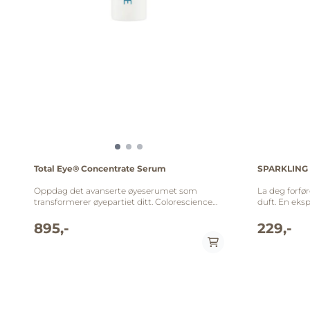
Total Eye® Concentrate Serum
SPARKLING 
Oppdag det avanserte øyeserumet som
La deg forfø
transformerer øyepartiet ditt. Colorescience
duft. En eksp
Total Eye® Concentrate Serum er et intensivt
eleganse som 
konsentrat som effektivt reduserer synlige
sant paradis
895,-
229,-
alderstegn, gir umiddelbar oppfriskning og
hyllest til l
langsiktige resultater. Med klinisk
av delikat c
dokumenterte ingredienser og en unik
hint av vani
kjølende applikator gir dette serumet
vakre duftlys
øyeblikkelig lindring og varig forbedring av det
rommet ditt
delikate hudområdet rundt øynene.
aura av luks
Nøkkelfordeler Reduserer synlig mørke ringer
eller noen s