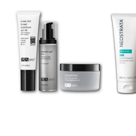
på ønsket behandlingsområde om kvelden.
Kan trappes opp gradvis eller brukes daglig fra
start. Nøkkelingrendienser: • Retinol:
Cellefornyelse, kollagenproduksjon • ZPRO®:
Kollagen- og hyalyronsyreproduksjon,
antioksidant • Ekstrakt fra brassica oleracea
italica (brokkoli), olje fra helianthus annuus
(solsikkefrøolje): Antiinflammatoriske • ZCORE
50 ml / 1.7 fl oz