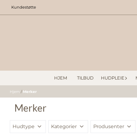
Hopp til innhold
Kundestøtte
HJEM
TILBUD
HUDPLEIE
Hjem
/
Merker
Merker
Hudtype
Kategorier
Produsenter