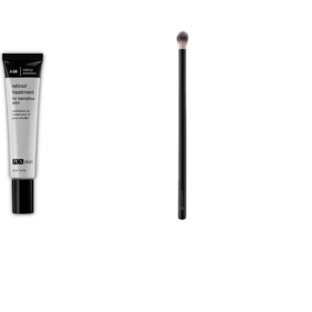
ienser og
opp. I tillegg trenger faktisk også en fet hud
uttørrende.
noe fukt og fett, og det har vi tatt med i
dagkremen. Blemish Control Bar fra Pca skin
funksjon og
er en fantastisk rensebar/såpe som dyprenser
t og rødhet.
og klarner huden, den er også svært egnet å
de produktet
bruke på kroppen. Inneholder bl.a. 2%
r og
salisylsyre og Eukalyptus som bidrar til å rense
odukt om du
dypt, roe ned og virker naturlig antiseptisk. I
tillegg vil den over tid roe ned rødhet slik at
 for
huden ser klarere og jevnere ut i tonen. Acne
elt suverent
Gel fra PCA skin er nødhjelp på flaske. Når
at Balm er
man ser/kjenner at det brygger opp til en
dtilstander.
kvise eller utbrudd skal man med en gang
smøre på et tynt lag av gelen. Kraftige
heter og
virkestoffer jobber i kombinasjon med å roe
ser inn,
ned utbrudd og også til dels forhindre det.
. Klapp
Poren renses og bakteriedrepende
ingredienser gjør at utbruddet kan forhindres
ness Relief
eller minimeres. Sannsynligheten for arr og
misfarginger reduseres. Active Moist 50ml fra
Dermalogica er en svært lett og tilnærmet
oljefri dagkrem som passer utmerket for en
ung hud. Ingenting i denne kremen vil være
med å trigge til utbrudd og urenheter. Huden
får også viktige næringsstoffer og fuktighet og
vil så være med å stabilisere fukt/fettbalansen
i huden. Bruksanvisning: Morgen; Påfør Active
Moist, ca. en ertestørrelse jevnt over hele