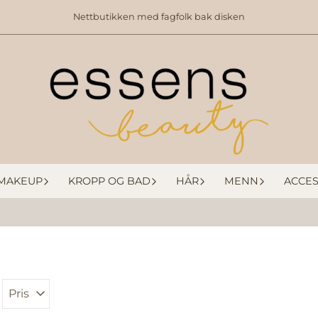
Nettbutikken med fagfolk bak disken
MAKEUP
KROPP OG BAD
HÅR
MENN
ACCES
Pris