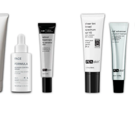
Den er utviklet med milde ingred
etterlater huden ren uten å virke 
PCA Skin Dual Action Redness
Relief. Forbedrer hudens barriere
samtidig reduserer den sensitivite
Dette reparerende og behandlen
inneholder niacinamide, ceramide
beskyttende agenter. Perfekt pr
jobber ute. PCA Skin Silkcoat Balm. Dette er
den ultimate dag- og nattkremen
tørr/dehydrert hud og egner seg h
som klimakrem/kuldekrem. Silkco
suveren for alle tørre, sensitive hu
Bruksanvisning: Rens; morgen og kveld.
Renser mildt og enkelt bort uren
smuss. Ta en liten mengde og mas
vask deretter av med lunket vann
huden lett tørr. Morgen og kveld; Følg opp
deretter opp med Dual Action Red
før du tar på Silkcoat Balm.