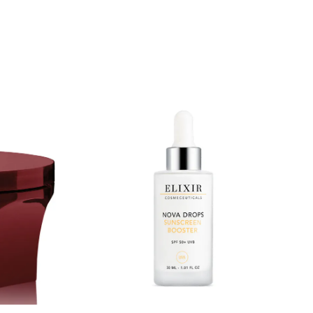
. Bruk
• Aminofil PRO TIP: C-vitamin har klinisk
d svømming
dokumentert effekt på kollagenproduksjonen,
og 20 prosent gir maksimal virkning. 60
et fysisk
kapsler Innhold: Dimethicone, Ascorbic Acid,
Trisiloxane, Dimethiconol, Silica Dimethyl
Silylate, Vinyldimethyl/
Trimethylsiloxysilicate/Dimethicone
Kollagenproduksjon 30 ml / 1 ﬂ oz
Crosspolymer, Tocopheryl Acetate, Acetyl
Tyrosinamide, Diethylhexyl
Syringylidenemalonate, Caprylic/Capric
Triglyceride.