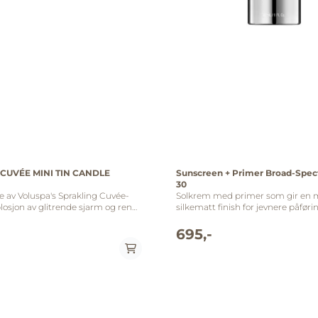
CUVÉE MINI TIN CANDLE
Sunscreen + Primer Broad-Spe
30
re av Voluspa's Sprakling Cuvée-
Solkrem med primer som gir en 
losjon av glitrende sjarm og ren
silkematt finish for jevnere påføri
vil forvandle rommet ditt til et
makeup. Beskytter mot UVA/UVB,
. Denne eksklusive duften er en
IR-A, samtidig som den hydrerer. ZO Skin
695,-
ivets gleder, med sprudlende noter
Health kan kun selges til registre
hampagne, søt fersken og en subtil
logg deg inn på din profil eller op
lje. Hver gang du tenner denne
profil "her" Fordeler: • Beskytter mot UVA/UVB,
en, blir øyeblikket magisk, og
HEV og IR-A • Inneholder oppstrammende
 fylles med en uforglemmelig
peptider • Fungerer også som en makeup-
us og feststemning. Gi deg selv
primer Bruk: Påfør rikelig 15 minutter før
pesiell en smak av Sprakling Cuvée,
soleksponering og etter behov. Gj