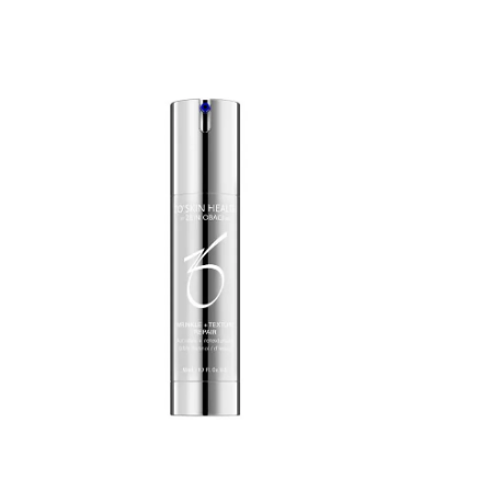
revitalisere en stresset hud Gir rask hydrering
beskyttelse
med en vektløs følelse; egnet for akne-utsatt
forebygger f
hud Støtter hudbarrieren for å gi en jevnere og
Fungerer so
sunnere hud Myker opp fine dynamiske linjer
antialdringsvirkning Nøkke
Bruk: Påfør 1-2 pump på ansikt og hals ved
Retinol: Cell
behov. Nøkkelingrendienser: Ektoin, glyserin,
Fruktekstra
natriumhyaluronat og jojobaestere:
(sichuanpepper): A
gjenoppretter hydrering. Avena sativa (havre)
Antioksidanter, 
kjerne, epilobium angustifolium (kanadisk
helianthus an
pileurt) og planktonekstrakter: Lindrer og
fra rosmarinu
reduserer hudirritasjon Lactococcus ferment
lysate: Probiotisk avledet teknologi; støtter
beskyttende barriere for et sunt og mer jevnt
utseende Polyglutaminsyre: Naturlig avledet
fuktighetsbevarende middel oversvømmer
huden med hydrering Acetylheksapeptid-8:
Forbedrer synlige tegn på aksellerert aldring
samtidig som uttrykkslinjer mykes opp 50 ml
/ 1.7 fl oz