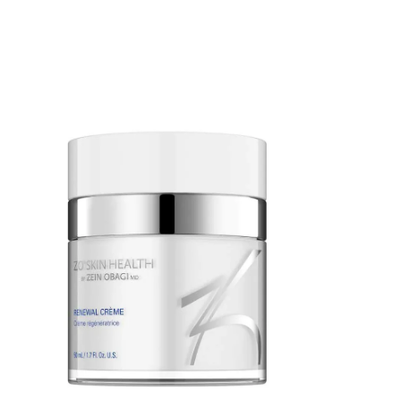
for et friskere og mer opplagt utseende
og la hver da
Motvirker hevelser og poser under øynene
Voluspa for 
med umiddelbar effekt Minimerer fine linjer
vanlige. Voluspas unike
og rynker for et mer ungdommelig øyeparti
kokosnøttvok
Gir intens og langvarig fuktighet til den tynne
tre veker lar 
huden rundt øynene Forbedrer hudens
Lysene våre 
fasthet og elastisitet i øyeområdet Kjølende
egenutvikle
rollerball-applikator gir behagelig påføring og
kokosnøttvok
øyeblikkelig oppfriskning Unikt med
veker. Våre pr
produktet Dette multi-effektive serumet står
plantevernmi
ut med sin innovative formulering som
kombinerer marine ingredienser med
avanserte peptider for å målrettet behandle
alle de vanligste øyeområdeproblemene
samtidig. Den spesialdesignede rollerball-
applikatoren gir en kjølende massasjeeffekt
som øker de umiddelbare de-puffende
fordelene. Serumet er utviklet for å passe alle
hudtyper, inkludert sensitiv hud og er trygt for
kontaktlinsebrukere. Nøkkelingredienser og
deres egenskaper Actineyes™ – En
kombinasjon av sjøvann og marine mikroalger
som beskytter huden mot miljøpåvirkning,
støtter sunn kollagenproduksjon og reduserer
hevelser rundt øynene. Beautifeye™ –
Plantebasert kompleks som synlig reduserer
dybden av rynker og fine linjer, samtidig som
det gir en løftende effekt på øyelokket. NS