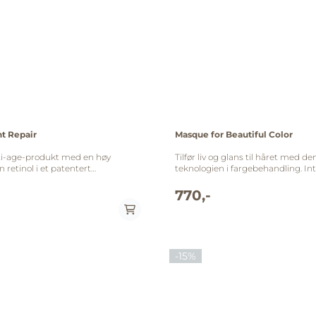
ht Repair
Masque for Beautiful Color
nti-age-produkt med en høy
Tilfør liv og glans til håret med de
 retinol i et patentert
teknologien i fargebehandling. In
em. Bidrar til å redusere fine linjer
fargebeskyttelse, UV filter og nest
orbedre hudstrukturen og jevne
generasjons frizz håndtering. Bio
770,-
r en glattere, friskere hud med
lader fargen, reparerer og gir glans. Vinner 
Allure - October 2011 - Best of B
 ml) med på kjøpet når du kjøper
dukt med retinol. ZO Skin
n selges til registrerte kunder,
-15%
på din profil eller opprett en
 • Jevner ut misfarging
nde, beroliger
r kraftige
er og antiinflammatorisk