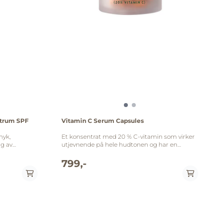
ctrum SPF
Vitamin C Serum Capsules
myk,
Et konsentrat med 20 % C-vitamin som virker
ng av
utjevnende på hele hudtonen og har en
 HEV-lys og
antioksiderende virkning. I kombinasjon med
Exuviances patenterte Aminofil stimulerer
799,-
rte kunder,
sammensetningen dessuten
prett en
kollagenproduksjonen, noe som bidrar til økt
spenst og fylde i huden. Stabil
sammensetning i engangskapsler sikrer
maksimal tilførsel av C-vitamin til huden.
Innholdet påføres over hele ansiktet hver
enta
kveld, etterfulgt av nattkrem. • 20 % C-vitamin