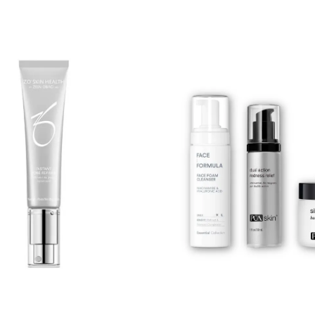
 som reduserer inflammasjon og
remtidig aldring av huden •
m en avansert peeling med
lingrendienser: •
efornyelse, kollagenproduksjon •
kt fra zanthoxylum bungeanum
ntiirritant • ZO-RRS2™:
antiinflammatoriske • Olje fra
nus (solsikkefrøolje), bladekstrakt
s officinalis (rosmarin): Fukt- og
lipidbalanse 60 ml / 2 ﬂ oz