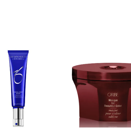
g føles som en feiring. Velg
påføringen minst annenhver time
en duftopplevelse utenom det
vannresistent solbeskyttelse ve
eller svetting. Nøkkelingrendienser: •
sblanding helles for hånd. Våre
Titandioksid, sinkoksid: Bredspektr
deg nyte rikelig duft i 60 timer.
UVA- og UVB-beskyttelse • Fraksjonert
er håndhellt i USA og har vår
melanin: HEV-beskyttelse • ZOX12™:
de, rent-brennende
Antioksidanter • Myristoyl pentapeptid-8:
sblanding og 100% naturlige
odukter er fri for ftalater,
dler, parabener og sulfater og er
aldri testet på dyr. 60 timer brenntid.