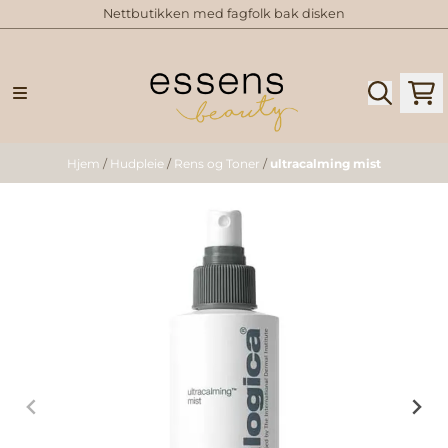
Nettbutikken med fagfolk bak disken
Hopp til innhold
Hjem
/
Hudpleie
/
Rens og Toner
/
ultracalming mist