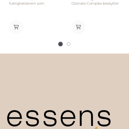
fuktighetskrem som
Ozonate Complex beskytter
vektløst smelter inn i huden.
huden mot
Føles som et kaldt glass
miljøpåvirkninger som
vann for en tørst hud. Gir
forurensing, stress,
umiddelbar lindring for en
irritasjonsfremkallende
fuktighetsfattig og sensitiv
makeup, og hormonelle
hud. Den unike teknologien
faktorer Panthenol (Pro-
optimaliserer fuktnivået i
Vitamin B5) fukter og heler
huden i mange timer.
irriteret hud Lavendel, rød
Epleekstrakter og glycering
solhat, bringebær og
fukter og mykgjør samtidig
agurkeekstrakter pleier,
som dehydrering motvirkes.
beroliger og avkjøler huden.
Fikonkaktus
Slik bruker du ultracalming
stamcelleekstrakter
cleanser: Brukes etter
demper sensitivteten og
PreCleanse. Påfør litt
forbedrer hudens
produkt på huden i ansikt
fuktbindende evne.
og hals, massér inn med
Hyaluronsyremolekyler i
lette oppadgående
ulike størrelser binder fukt
bevegelser. Vask grundig av
og skaper en usynlig,
med lunkent vann eller
beskyttende hinne på
bomull. Påfør deretter
huden. Ingredienser:
Soothing Protection Spray
Water/Aqua/Eau, Glycerin,
og Barrier Repair.
Aloe Barbadensis (Aloe) Leaf
Profesjonell veiledning
Juice, Dimethicone,
anbefales. Ingredienser:
Butylene Glycol, Pyrus Malus
Water/Aqua/Eau, Cetearyl
(Apple) Fruit Extract, 1,2-
Alcohol, Bisabolol, Zingiber
Hexanediol, Diethylhexyl
Officinale (Ginger) Root