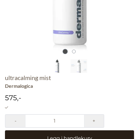
ultracalming mist
Dermalogica
575,-
-
+
Legg i handlekurv