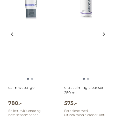
calm water gel
ultracalming cleanser
250 ml
780,-
575,-
En lett, avkjølende og
Fordelene med
hevelsesdempende
ultracalming cleanser. Anti-