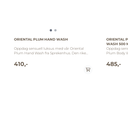
ORIENTAL PLUM HAND WASH
ORIENTAL 
WASH 500 
Oppdag sensuell luksus med vår Oriental
Oppdag sensu
Plum Hand Wash fra Sprekenhus. Den rike
Plum Body W
duften av orientalsk plomme omfavner
duften av o
sansene dine, mens den fyldige og silkemyke
sansene dine
410,-
485,-
skumformelen gir en renseopplevelse som
skumformele
overgår forventningene. Beriket med nøye
overgår forv
utvalgte ingredienser, gir denne kroppsrensen
utvalgte ing
ikke bare en forfriskende følelse, men også en
bare en forf
subtil duftopplevelse som varer. Gjør
subtil duftop
dusjrutinen din til et daglig øyeblikk av
din til et da
luksuriøs velvære med Sprekenhus Oriental
med Spreken
Plum Hand Wash. Oriental Plum: Topp:
Oriental Plum: Topp: kumquat, solbær, a
kumquat, solbær, aprikos, grapefrukt,
grapefrukt, honningdu
honningdugg Midt: jasminblader, fiol, eføyrose,
fiol, eføyrose
duggrønne noter, liljekonvall Bunn: hvit
Bunn: hvit p
patchouli, ambermusk, sukkerseder 500 ml
sukkerseder 500 ml Ingredienser: Aqua
Ingredienser: Aqua, sodium lauroyl methyl
sodium lauro
isethionate, disodium laureth sulfosuccinate,
laureth sulf