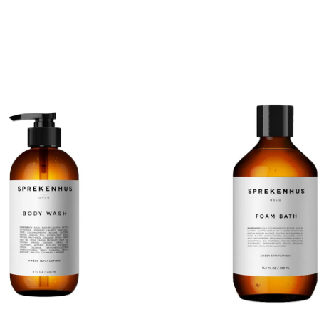
LT, SIMMONDSIA CHINENSIS
Vann (aqua), sodium laureth sulfo
LAVANDULA ANGUSTIFOLIA OIL,
cocamidopropyl betaine, acrylate
DORATA FLOWER OIL,
pumice, duft (parfum), glyserin, d
ALTERNIFOLIA OIL,
glucoside, tokoferol, butyrosperm
 RECUTITA OIL
(shea) smør, lavandula angustifoli
blomsterekstrakt, disodium edta,
hydroxide, phenoxyethanol, ethylh