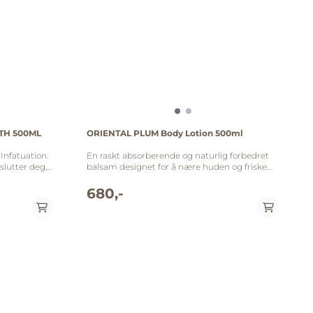
(persille) ekstrakt, viola odorata (fiol) flower
ekstrakt, galium aparine (klengemaure)
ekstrakt, capsicum frutescens fruktekstrakt,
panax ginseng rotekstrakt, peg-150 distearate,
sodium chloride, ethylhexylglycerin,
phenoxyethanol, hexyl cinnamal, benzyl
benzoate, linalool, coumarin, limonene.
TH 500ML
ORIENTAL PLUM Body Lotion 500ml
Infatuation.
En raskt absorberende og naturlig forbedret
lutter deg,
balsam designet for å nære huden og friske
ns den rike
opp sansene. Fuktighetsgivende argannøtt-
ende spa-
og safloroljer mykgjør og revitaliserer huden,
680,-
eblikk av
samtidig som den etterlater en behagelig duft
ørende duften
av vår Oriental Plum. Oriental Plum: Topp:
kumquat, solbær, aprikos, grapefrukt,
itt
honningdugg Midt: jasminblader, fiol, eføyrose,
ret med
duggrønne noter, liljekonvall Bunn: hvit
patchouli, ambermusk, sukkerseder 500 ml
koriander
Ingredienser: Aqua, caprylic/capric triglyceride,
bakksnoter,
cetyl alcohol, glycerin, stearic acid,
cyclopentasiloxane, glyceryl stearate, peg-100,
stearate parfum, dimethicone, carthamus
succinate,
tinctorius (safflower) seed oil,