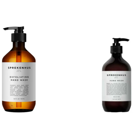
rfum, sodium pca, hydrolyzed
cocamidopropyl betaine, sodium c
, panthenol, cannabis sativa
sulfonate, duft (parfum), peg-150 d
e, rosa canina (nyperose) fruktolje,
glyserin, caprylyl/capryl glucoside, 
sa (argan) kjerneolje, tocopheryl
panthenol, butyrospermum parkii
150 distearate, sodium chloride,
smør, lavandula angustifolia (lavend
ycerin, phenoxyethanol, hexyl
disodium edta, sitronsyre, natrium
zyl benzoate, linalool, coumarin,
phenoxyethanol, ethylhexylglyceri