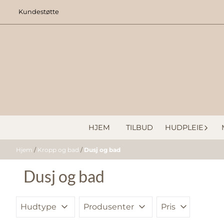
Hopp til innhold
Kundestøtte
HJEM
TILBUD
HUDPLEIE
Hjem
/
Kropp og bad
/
Dusj og bad
Dusj og bad
Hudtype
Produsenter
Pris