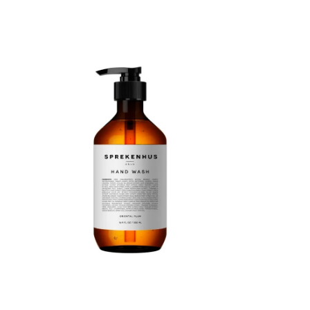
cyclopentasiloxane, glyceryl stearate, peg-100
glyserin, pa
stearate, parfum, dimethicone, carthamus
hveteprotein
tinctorius (safflower) frøolje, ethylhexylglycerin,
(hamp) frøolj
phenoxyethanol, cannabis sativa (hemp) olje,
argania spino
argania spinosa (argan) kjerneolje, carbomer,
acetate, peg-
sodium hydroxide, hexyl cinnamal, benzyl
ethylhexylgl
benzoate, linalool, coumarin.
cinnamal, ben
limonene.