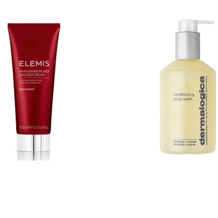
serin, parfum, sodium pca,
(elder flower) extract, foeniculum
hveteprotein, panthenol, cannabis
(fennel) extract, pyrus cydonia (q
 frøolje, rosa canina (nyperose)
extract, althaea officinalis (marsh
gania spinosa (argan) kjerneolje,
extract, ulmus fulva (slippery elm)
cetate, peg-150 distearate, sodium
porphyra yezoensis (nori) extract, 
ylhexylglycerin, phenoxyethanol,
glabra (licorice) root extract, avena
l, benzyl benzoate, linalool,
kernel extract, citrus aurantium 
imonene.
blossom) extract, citrus aurantium
(orange) peel extract, viola tricolor
extract, prunus persica (peach) ke
oenothera bienis (evening primros
achillea millefolium (yarrow) extr
petroselinum (parsley) extract, vio
(violet) flower extract, galium apa
(cleavers) extract, capsicum frute
extract, panax ginseng root extrac
distearate, sodium chloride, ethylh
phenoxyethanol, hexyl cinnamal, 
benzoate, linalool, coumarin, limo