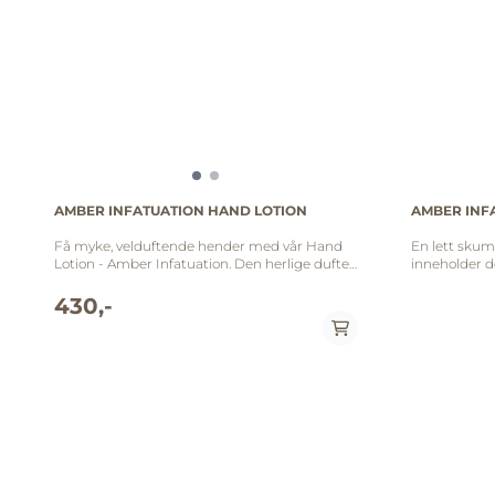
AMBER INFATUATION HAND LOTION
AMBER INF
Få myke, velduftende hender med vår Hand
En lett sku
Lotion - Amber Infatuation. Den herlige duften
inneholder d
av amber gir en subtil forførelse, mens den
Denne nydeli
lette formelen etterlater hendene fuktige og
og innehold
430,-
glatte. Nyt daglig pleie med en touch av
ekstrakter s
sensuell velvære, takket være den
sansene. Bruk den gjerne med Sprekenhus
uimotståelige duften av Amber Infatuation.
sin Body Cre
Pleie har aldri vært enklere og mer behagelig.
opplevelsen og mykhe
Finnes i 236 ml. og 500 ml Amber Infatuation:
Topp: sort pe
Topp: sort pepper, siciliansk bergamott,
villkoriander Midt: hvit lavendel, bladaktige
villkoriander Midt: hvit lavendel, bladaktige
tobakksnoter, hedion Bunn:
tobakksnoter, hedion Bunn: gylden patchouli,
tonga vaniljebø
tonga vaniljebønner, kremet musk
flere størrelser. Ingredienser: Aqua,
Ingredienser: Vann (aqua), caprylic/capric
lauroyl meth
triglyceride, cetyl alcohol, glycerin, stearic acid,
sulfosuccint