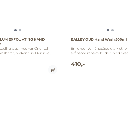
PLUM EXFOLIATING HAND
BALLEY OUD Hand Wash 500ml
ML
ell luksus med vår Oriental
En luksuriøs håndsåpe utviklet for
ash fra Sprekenhus. Den rike
skånsom rens av huden. Med ekst
rientalsk plomme omfavner
persille og kamomille som gir effe
, mens den fyldige og silkemyke
næring, og etterlater huden sil
410,-
n gir en renseopplevelse som
en deilig duft. Balley Oud: Topp: furunål, furu,
entningene. Beriket med nøye
seder Midt: seder, sedertre, bjørk Bunn:
redienser, gir denne såpen ikke
pyroligneous, kirsebær, musk Ingredienser:
riskende følelse, men også en
Aqua, sodium lauroyl methyl iseth
plevelse som varer. Gjør rutinen
disodium laureth sulfosuccinte,
glig øyeblikk av luksuriøs velvære
cocamidopropyl betaine, glycerin,
hus Oriental Plum Body Wash.
sodium pca, hydrolyzed wheat pro
prikos,
panthenol, cannabis sativa (hemp)
gg Midt: jasminblader,
tocopheryl acetate, aloe barbadensi
, duggrønne noter, liljekonvall
symphytum officinale (comfrey) le
atchouli, ambermusk,
pyrus malus (apple) fruit extract
,
recutita (chamomile) extract, trif
yl methyl isethionate, disodium
pratense (red clover) flower extra
osuccinate, cocamidopropyl
officinale (dandelion) extract, sa