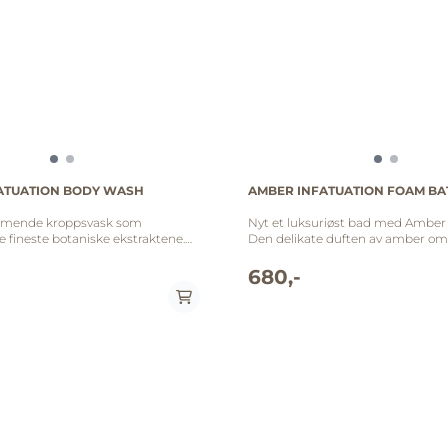
ATUATION BODY WASH
AMBER INFATUATION FOAM BA
mmende kroppsvask som
Nyt et luksuriøst bad med Amber 
e fineste botaniske ekstraktene.
Den delikate duften av amber oms
ge duften er mild, men effektiv,
skaper en sensuell atmosfære me
er mykgjørende botaniske
skumformelen gir deg en avslapp
680,-
amt nypeolje, som leker med
opplevelse hjemme. Gi deg selv øy
velvære og hengi deg til den forf
am og peeling for den ultimate
av Amber Infatuation. Følg gjerne opp med
ten. Amber Infatuation:
kroppskremene i samme duftserie. Tilsett l
pper, siciliansk bergamott,
badeskum mens du fyller badeka
varmt vann. Amber Infatuation: Topp: sort
 gylden patchouli,
pepper, siciliansk bergamott, vill
nner, kremet musk Finnes i
Midt: hvit lavendel, bladaktige to
 sodium
hedion Bunn: gylden patchouli, tonga
yl isethionate, disodium laureth
vaniljebønner, kremet musk Ingredienser:
e, cocamidopropyl betaine,
Vann (aqua), sodium laureth sulfo