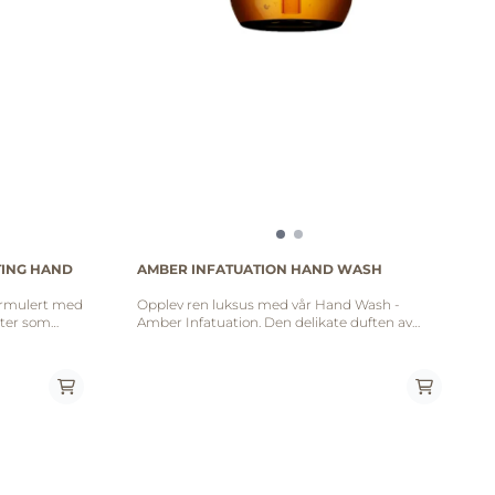
TING HAND
AMBER INFATUATION HAND WASH
ormulert med
Opplev ren luksus med vår Hand Wash -
kter som
Amber Infatuation. Den delikate duften av
endene dine.
amber omfavner sansene, og den
ndig
skånsomme, rensende formelen gir hendene
t duftende.
dine en forfriskende opplevelse. Beriket med
luksuriøs velvære og en hint av forførende
t
duft, gir denne håndsåpen deg ikke bare rene
, hedion
hender, men også en sensuell
iljebønner,
hverdagsopplevelse. La Amber Infatuation bli
din daglige luksuriøse pause. Amber
Infatuation: Topp: sort pepper, siciliansk