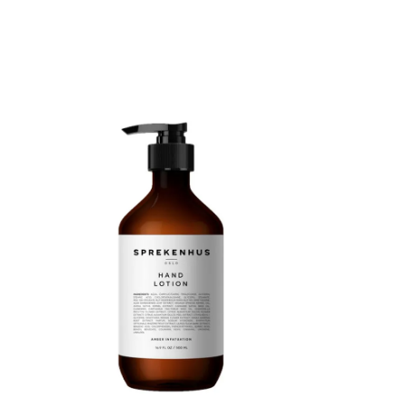
på ønsket kroppsdel. Unngå øyekontakt og
MINERAL SA
innånding. Oppbevares utilgjengelig for barn.
SEED OIL, 
Oppbevares unna direkte sollys, ekstrem
CANANGA O
varme og fuktig. Avbryt behandlingen hvis det
MELALEUCA 
oppstår irritasjon. Ingredienser: Kaolin,
CHAMOMILLA
Manihot Utilissima Root Powder, Zinc Oxide,
Potassium Alum, Cymbopogon Citratus
(Lemon Grass) Leaf Oil, Citral, Geraniol,
Limonene, Linalool