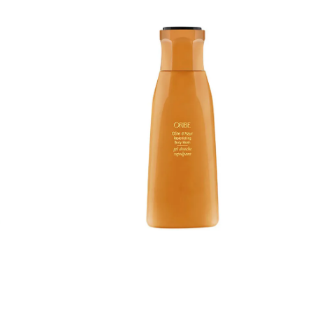
 vulgare
hender som trenger beroligende pleie
uince) seed
Personer som verdsetter luksuriøse
 mallow) root
duftopplevelser i hverdagen Alle som ønsker å
 bark extract,
kombinere effektiv håndpleie med en
glycyrrhiza
sofistikert duft Perfekt som en luksuriøs gave
 sativa (oat)
eller til egen nytelse Nøkkelingredienser og
amara (orange
deres egenskaper Sprekenhus Hand Cream
 dulcis
Balley Oud inneholder en rekke nøye utvalgte
 (pansy)
ingredienser som jobber sammen for å pleie
rnel extract,
og beskytte huden: Oudtre (Agarwood): En
e) extract,
eksklusiv ingrediens med antimikrobielle og
act, carum
antiinflammatoriske egenskaper som bidrar til
la odorata
å berolige og beskytte huden, samtidig som
rine
den tilfører en luksuriøs duftdimensjon.
scens fruit
Arganolje: Rik på essensielle fettsyrer og
t, peg-150
vitamin E som dypt fukter og nærer huden,
exylglycerin,
samtidig som den hjelper til med å redusere
benzyl
tegn på aldring gjennom sine antioksidantrike
nene.
egenskaper. Saflorolje: Rik på linolsyre som
styrker hudens naturlige barriere, forhindrer
fuktighetstap og beskytter mot miljømessige
stressfaktorer. Aloe Vera: Kjent for sine
beroligende og helende egenskaper, bidrar til
å berolige irritert hud og fremme hudens
naturlige fornyelsesprosess. Kamille-ekstrakt:
Har anti-inflammatoriske egenskaper som
bidrar til å redusere rødhet og irritasjon, noe
som gjør håndkremen spesielt behagelig for