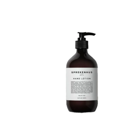
14-16 olefin
ethylhexylglycerin, phenoxyethanol, cannabis
istearate,
sativa (hemp) oil, argania spinosa (argan)
tokoferol,
kernel oil, carbomer, sodium hydroxide, hexyl
 (shea)
cinnamal, benzyl benzoate, linalool, coumarin.
el) olje,
klorid,
n.