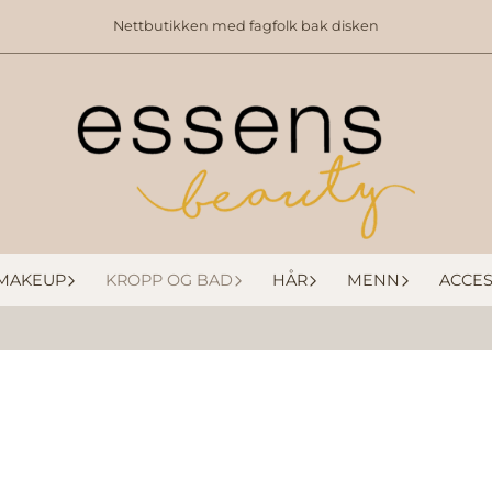
Nettbutikken med fagfolk bak disken
MAKEUP
KROPP OG BAD
HÅR
MENN
ACCES