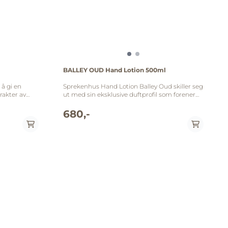
BALLEY OUD Hand Lotion 500ml
 å gi en
Sprekenhus Hand Lotion Balley Oud skiller seg
rakter av
ut med sin eksklusive duftprofil som forener
ktiv rens og
moderne luksuselementer med tradisjonell
kemyk og med
østlig parfymekunst. Den komplekse
680,-
duftsammensetningen utvikler seg gjennom
tre lag: fra friske toppnoter av bringebær,
ingefær, konjakk og litchi, til et blomstrende
ionate,
hjerte av damaskusrose, jasmin, patsjuli og
liljekonvall, før den lander i en sofistikert base
 parfum,
av oudtre, tørr amber, sandeltre og benzoin.
tein,
Denne kombinasjonen skaper en sensorisk
 seed oil,
reise som gjør den daglige håndhygienen til et
s leaf juice,
luksuriøst ritual, samtidig som den avanserte
af extract,
formelen sikrer optimal hydrering og
, chamomilla
beskyttelse. Passer for Denne allsidige
olium
håndkremen er ideell for alle hudtyper og
ct, taraxacum
passer spesielt for: Normal til tørr hud som
mbucus nigra
trenger dyptgående fuktighet Sensitive