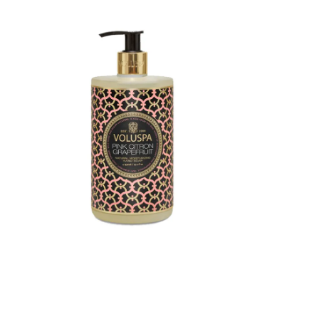
cocamidopropyl betaine, glyserin, parfum,
betaine, gly
sodium pca, hydrolysert hveteprotein,
hydrolysert 
panthenol, cannabis sativa (hamp) frøolje, rosa
sativa (hamp)
canina (nyperose) fruktolje, argania spinosa
fruktolje, ar
(argan) kjerneolje, tocopheryl acetate, peg-150
tocopheryl a
distearate, sodium chloride, ethylhexylglycerin,
chloride, eth
phenoxyethanol, hexyl cinnamal, benzyl
hexyl cinnama
benzoate, linalool, coumarin, limonene.
coumarin, l