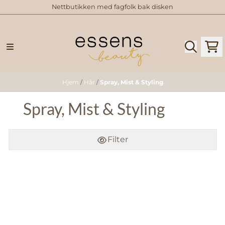
Nettbutikken med fagfolk bak disken
Hopp til innhold
Hjem
/
Hår
/
Spray, Mist & Styling
Spray, Mist & Styling
Filter