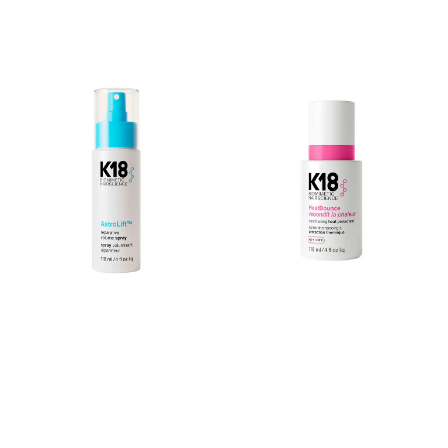
varmeverktøy Reparerer og
sunn glans og beskyttelse •
styrker skadet hår med
Styrker skjørt hår og
avanserte
reduserer sjansen for
nøkkelingredienser Gjør
hårbrekk UNIKE
håret intenst mykt og
EGENSKAPER Denne
silkeaktig Kontrollerer frizz
heatless styling balmen
og flyvehår for en polert
kombinerer eldgamle
finish Gjenoppretter hårets
superfoods med moderne
ungdommelige vitalitet og
planteteknologi for å skape
glans Hva gjør produktet
en lett formel som ikke bare
unikt Oribe Gold Lust serien
styler men også styrker
er kjent for sine eksklusive
håret innenfra. Produktet er
formler som kombinerer
dermatologisk testet,
effektiv beskyttelse med
vegansk og PETA-godkjent.
dyptvirkende pleie. Denne
Formelen er fri for sulfater
tørr-sprayen kan påføres
og er trygg for både
både på nyvasket og på
fargebehandlet og
tidligere stylet hår, noe som
keratingbehandlet hår, noe
gjør den ekstremt allsidig i
som gjør den ideell for
din daglige hårrutine. Den
daglig bruk uten å belaste
lette formelen etterlater
håret. PASSER FOR • Fint til
ingen klebrig rest eller
medium hår • Alle hårtyper
tynger ned håret, men gir
som ønsker naturlig styling
umiddelbar mykhet og
uten varme • Perfekt for deg
glans som varer. Passer for
som vil redusere varmebruk
Passer for alle hårtyper,
i håret • Ideell for de som
spesielt for skadet,
ønsker å forbedre hårets
fargebehandlet eller ofte
styrke og elastisitet