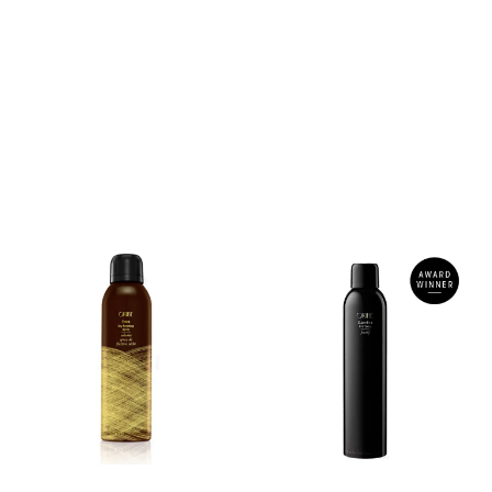
gårdagens frisyre Styrker og
beskytter håret for å
motvirke slitasje Gir lett
hold for å reaktivere
produkter som allerede er i
håret Gir lett fuktighet og
løser opp floker for enkel
restyling av håret.
Formulert uten bruk
av parabener, sulfater eller
sodium chloride. Er
vegansk, ikke testet på dyr
og gluten-fri.