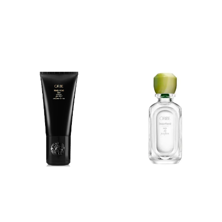
hår. UV-beskyttende.
en sofistikert glans
Vinner av Allure- Oktober
Formulert uten parabener
2014- Best of Beautyawards
eller natriumklorid. Trygt for
farge- og keratinbehandlet
hår.