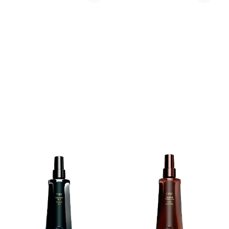
satin finish som er lett å
og glans. Beriket med
børste ut. Allure Magazine's
vannmelon, edelweiss og
Best of Beauty Award 2017
litchi-blomsterekstrakter,
plantebasert kollagen og
vitamin B, hydrerer og
kondisjonerer sprayen håret,
og fremmer sunnere
hårstrå fra rot til spiss,
samtidig som det reduserer
tørrhet, uønsket frizz og
fargetap. Det hjelper også
med å avgifte og reparere,
og gir beskyttelse mot
forurensning og varme opp
til 232 °C! 175ml