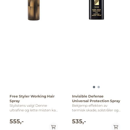
Free Styler Working Hair
Invisible Defense
Spray
Universal Protection Spray
Stylistens valg! Denne
Bekjemp effekten av
ultrafine og lette misten kan
termisk skade, solstråler og
påføres lagvis, styles og re-
forurensning med Oribe
styles om og om igjen til
Invisible Defense Spray, en
555,-
535,-
perfeksjon! Spray over ferdig
vektløs mist som gir
stylet hår for lett hold med
forbedret fuktighet, mykhet