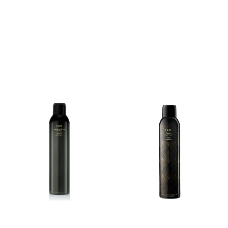
natriumklorid. Trygg ved
farge- og
keratinbehandling. UV-
beskyttende. Vinner av:
InStyle 2017 - Best Beauty
Buy Awards Nylon 2016 -
Beauty Hit List Women's
Health - June 2013 - Beauty
Awards, Editors' Pick Life &
Style Weekly - October 2012
- Best Soft-Stay Hair Spray