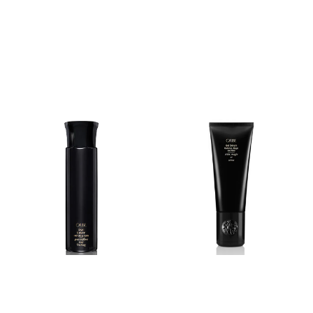
et skum som gir struktur,
fylde, glans og varighet til
frisyren som varer hele
dagen. Sprayen er designet
for å kunne brukes
sammen med
varmeverktøy, og gir
varmebeskyttelse helt opp
til 230 grader. Rist godt.
Spray på fuktig hår, seksjon
for seksjon, du bruke varme
for langvaring hold og
kontroll.