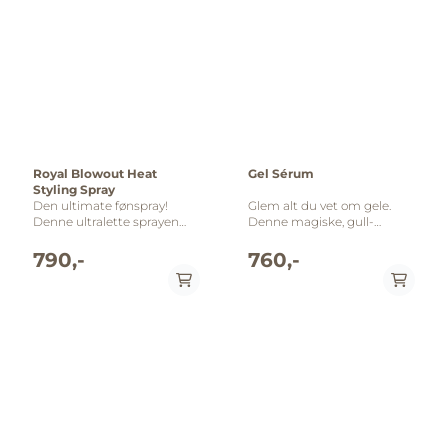
Royal Blowout Heat
Gel Sérum
Styling Spray
Den ultimate fønspray!
Glem alt du vet om gele.
Denne ultralette sprayen
Denne magiske, gull-
glatter ut selv den strieste
flekkete og
mopp og korter ned
fuktighetsgivende gel gir
790,-
760,-
tørketiden. Den reparerer i
sofistikert hold med glans
tillegg splittede tupper,
og IKKE stivhet. Nydelig!
nærer, mykgjør og styrker
Fremstilt uten parabener
håret samtidig som det gir
eller natriumklorid. Trygg
en sunn glans. Spray på
ved farge- og
fuktig hår fra midten og ned
keratinbehandling. UV-
til spissene; ta seksjon for
beskyttende. Fordeler: Ny
seksjon for enda jevnere og
definisjon av gel gel for
rettere føning. Fremstilt
fleksibelt hold; serum for
uten parabener eller
fuktighet og naturlig glans
natriumklorid. Trygg ved
Varmestyling beskyttelse
farge- og keratinbehandlet
Gullflekker reflekterer lys for