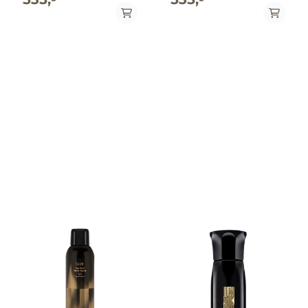
balsamen samtidig som
bombshell hår- deilige
den gir et hint av hold til føn,
bølger med solkysset glans-
lufttørkede teksturer og
uten saltets stivhet. Vår
stiler som trenger litt
fuktighetsgivende
polering.
glamourspray har ekstra
rike eksotiske oljer for fyldig
og sexy hår. Prisvinner av:
Allure - October 2012 - Best
of Beauty Awards