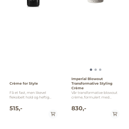
Imperial Blowout
Crème for Style
Transformative Styling
Crème
Få et fast, men likevel
Vår transformative blowout
fleksibelt hold og heftig
crème, formulert med
glans! Crème for Style gjør
hudpleieteknologi, skaper
at frisyren holder hele
en full, feilfri, ikonisk Oribe
515,-
830,-
dagen. Temmer frizz , men
blowout som varer i dager
både slett og krøllete hår
mens stylingen gir styrke,
elsker denne. Fremstilt uten
tetthet, mykhet og glans.
parabener eller
Denne ultra-nærende