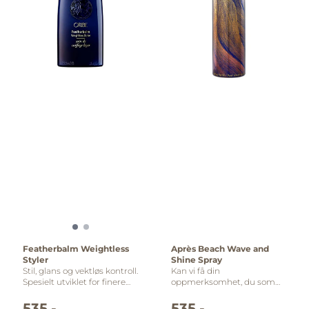
Martha Stewart Weddings
2016 - Big Day Beauty
Awards Teen Vogue 2014
Beauty Awards Best Texture
Spray Nylon 2013 - Beauty
Hit List
Featherbalm Weightless
Après Beach Wave and
Styler
Shine Spray
Stil, glans og vektløs kontroll.
Kan vi få din
Spesielt utviklet for finere
oppmerksomhet, du som
hårteksturer, glatter og
elsker sol, bølger og
fukter denne ultralette
champagne: Beach-to-
535,-
535,-