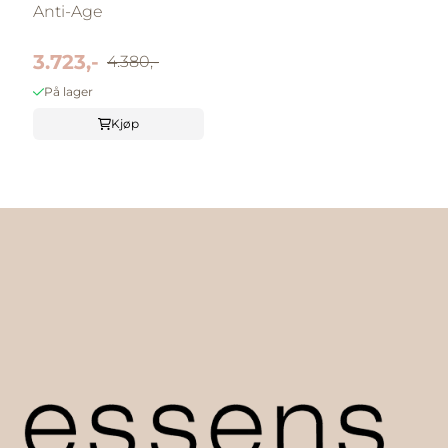
Anti-Age
3.723,-
4.380,-
På lager
Kjøp