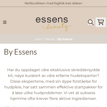
Nettbutikken med fagfolk bak disken
Hopp til innhold
Hjem
/
Merker
/
By Essens
By Essens
Har du oppdaget våre eksklusive skreddersydde
kit, nøye kuratert av våre erfarne hudeksperter?
Disse ekspertene, med sin dype forståelse for
hudpleie, har satt sammen effektive startpakker for
å løse ulike hudproblemer. Vi vet at suksess
hjemme ofte krever flere aktive ingredienser.