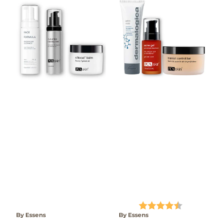
Karakter:
4.9 av 5 
By Essens
By Essens