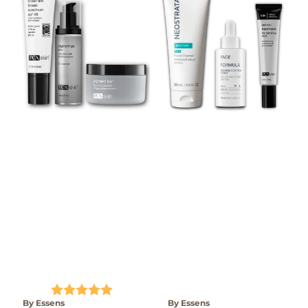
Karakter:
5.0 av 5 mulige
By Essens
By Essens