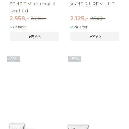
SENSITIV- normal til
AKNE & UREN HUD
tørr hud
2.558,-
2.125,-
3.009,-
2.500,-
På lager
På lager
Kjøp
Kjøp
-15%
-15%