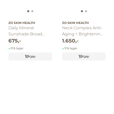
ZO SKIN HEALTH
ZO SKIN HEALTH
Daily Mineral
Neck Complex Anti-
Sunshade Broad
Aging + Brightening
Spectrum SPF 45
675,-
Serum
1.650,-
På lager
På lager
Kjøp
Kjøp