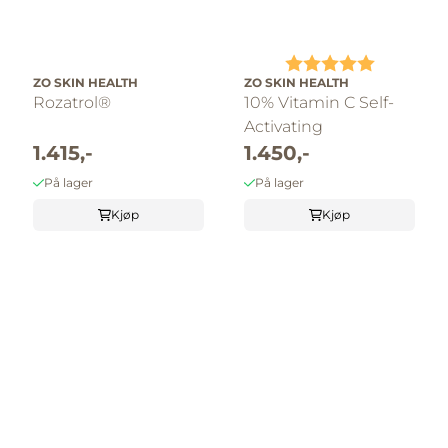
Karakter:
5.0 av 5 
ZO SKIN HEALTH
ZO SKIN HEALTH
Rozatrol®
10% Vitamin C Self-
Activating
1.415,-
1.450,-
På lager
På lager
Kjøp
Kjøp