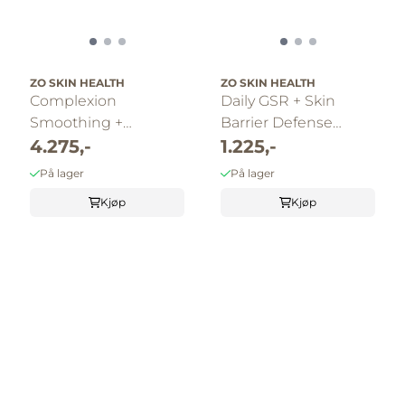
ZO SKIN HEALTH
ZO SKIN HEALTH
Complexion
Daily GSR + Skin
Smoothing +
Barrier Defense
Clarifying Program
4.275,-
Program
1.225,-
På lager
På lager
Kjøp
Kjøp