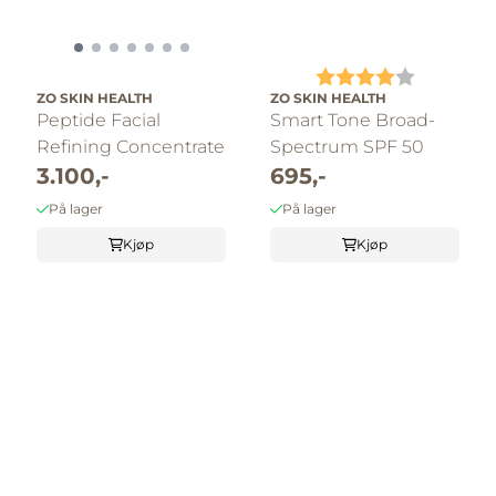
Karakter:
4.0 av 5 
ZO SKIN HEALTH
ZO SKIN HEALTH
Peptide Facial
Smart Tone Broad-
Refining Concentrate
Spectrum SPF 50
3.100,-
695,-
På lager
På lager
Kjøp
Kjøp