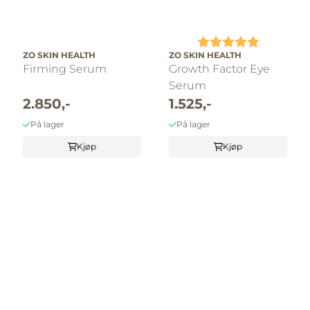
Karakter:
5.0 av 5 
ZO SKIN HEALTH
ZO SKIN HEALTH
Firming Serum
Growth Factor Eye
Serum
2.850,-
1.525,-
På lager
På lager
Kjøp
Kjøp