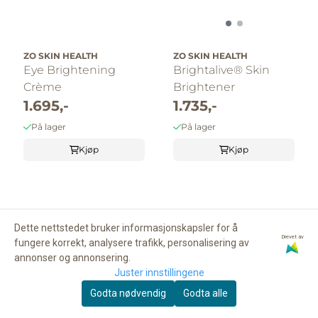
ZO SKIN HEALTH
ZO SKIN HEALTH
Eye Brightening
Brightalive® Skin
Crème
Brightener
1.695,-
1.735,-
På lager
På lager
Kjøp
Kjøp
Dette nettstedet bruker informasjonskapsler for å
Drevet av
fungere korrekt, analysere trafikk, personalisering av
annonser og annonsering.
Juster innstillingene
Godta nødvendig
Godta alle