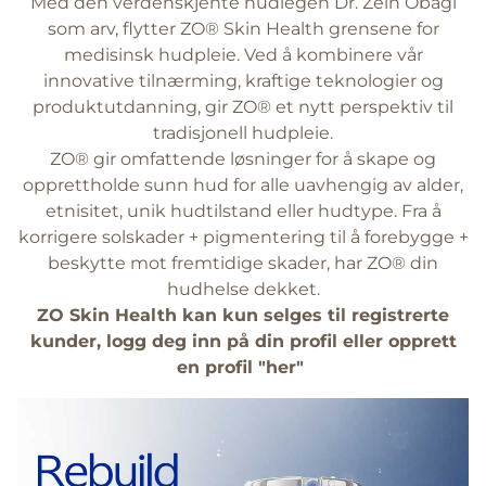
Med den verdenskjente hudlegen Dr. Zein Obagi
som arv, flytter ZO® Skin Health grensene for
medisinsk hudpleie. Ved å kombinere vår
innovative tilnærming, kraftige teknologier og
produktutdanning, gir ZO® et nytt perspektiv til
tradisjonell hudpleie.
ZO® gir omfattende løsninger for å skape og
opprettholde sunn hud for alle uavhengig av alder,
etnisitet, unik hudtilstand eller hudtype. Fra å
korrigere solskader + pigmentering til å forebygge +
beskytte mot fremtidige skader, har ZO® din
hudhelse dekket.
ZO Skin Health kan kun selges til registrerte
kunder, logg deg inn på din profil eller opprett
en profil "
her
"