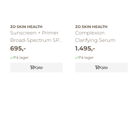
ZO SKIN HEALTH
ZO SKIN HEALTH
Sunscreen + Primer
Complexion
Broad-Spectrum SPF
Clarifying Serum
30
695,-
1.495,-
På lager
På lager
Kjøp
Kjøp