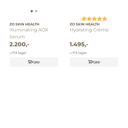
Karakter:
5.0 av 5 
ZO SKIN HEALTH
ZO SKIN HEALTH
Illuminating AOX
Hydrating Crème
Serum
2.200,-
1.495,-
På lager
På lager
Kjøp
Kjøp