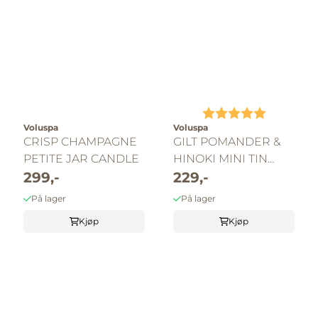
Karakter:
5.0 av 5 
Voluspa
Voluspa
CRISP CHAMPAGNE
GILT POMANDER &
PETITE JAR CANDLE
HINOKI MINI TIN
299,-
CANDLE
229,-
På lager
På lager
Kjøp
Kjøp