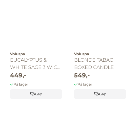
Voluspa
Voluspa
EUCALYPTUS &
BLONDE TABAC
WHITE SAGE 3 WICK
BOXED CANDLE
TIN CANDLE
449,-
549,-
På lager
På lager
Kjøp
Kjøp