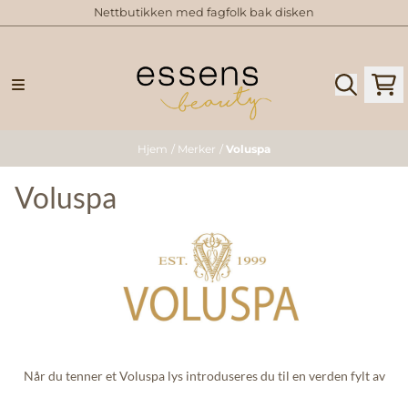
Nettbutikken med fagfolk bak disken
Hopp til innhold
Hjem
/
Merker
/
Voluspa
Voluspa
Når du tenner et Voluspa lys introduseres du til en verden fylt av