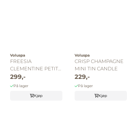
Voluspa
Voluspa
FREESIA
CRISP CHAMPAGNE
CLEMENTINE PETITE
MINI TIN CANDLE
JAR CANDLE
299,-
229,-
På lager
På lager
Kjøp
Kjøp