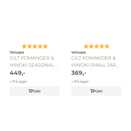
Karakter:
5.0 av 5 mulige
Karakter:
5.0 av 5 
Voluspa
Voluspa
GILT POMANDER &
GILT POMANDER &
HINOKI SEASONAL 3
HINOKI SMALL JAR
WICK PEDESTAL TIN
449,-
CANDLE
369,-
CANDLE
På lager
På lager
Kjøp
Kjøp