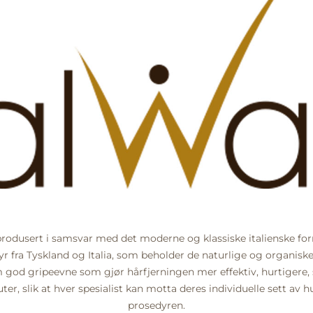
 produsert i samsvar med det moderne og klassiske italienske fo
tyr fra Tyskland og Italia, som beholder de naturlige og organis
m god gripeevne som gjør hårfjerningen mer effektiv, hurtigere, s
euter, slik at hver spesialist kan motta deres individuelle sett a
prosedyren.