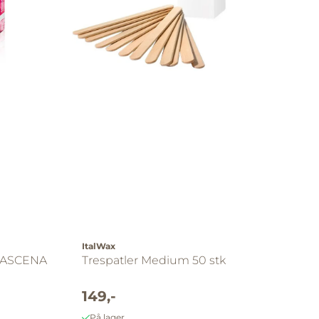
ItalWax
MASCENA
Trespatler Medium 50 stk
149,-
På lager