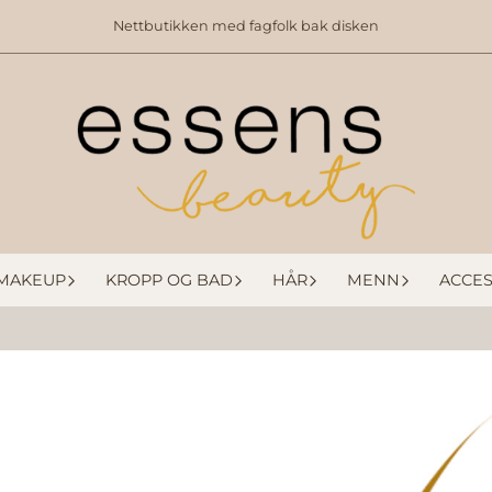
Nettbutikken med fagfolk bak disken
MAKEUP
KROPP OG BAD
HÅR
MENN
ACCES