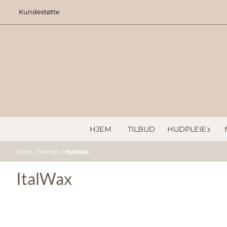
Hopp til innhold
Kundestøtte
HJEM
TILBUD
HUDPLEIE
Hjem
/
Merker
/
ItalWax
ItalWax