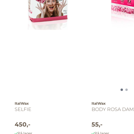
ItalWax
ItalWax
SELFIE
BODY ROSA DA
450,-
55,-
På lager
På lager