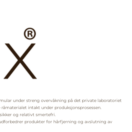
rmular under streng overvåkning på det private laboratoriet
ke råmaterialet intakt under produksjonsprosessen.
ikker og relativt smertefri.
v hudforbedrer produkter for hårfjerning og avslutning av