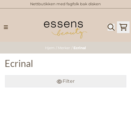
Nettbutikken med fagfolk bak disken
Hopp til innhold
Hjem
/
Merker
/
Ecrinal
Ecrinal
Filter