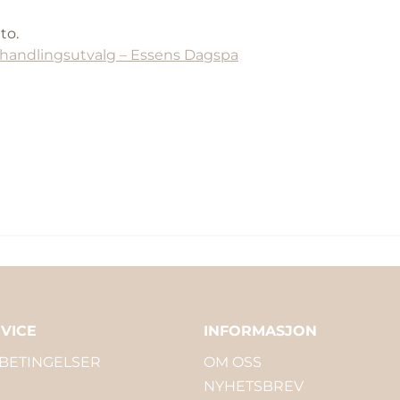
to.
handlingsutvalg – Essens Dagspa
VICE
INFORMASJON
 BETINGELSER
OM OSS
NYHETSBREV