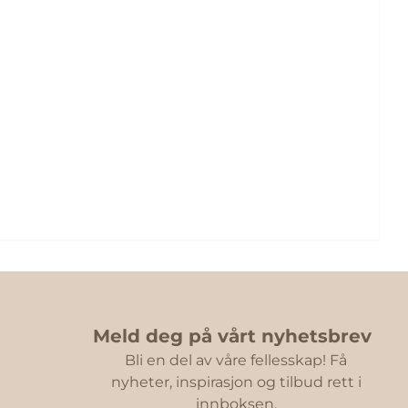
Meld deg på vårt nyhetsbrev
Bli en del av våre fellesskap! Få
nyheter, inspirasjon og tilbud rett i
innboksen.