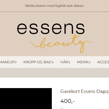
Nettbutikken med fagfolk bak disken
MAKEUP
KROPP OG BAD
HÅR
MENN
ACCES
a
Gavekort Essens Dags
400,-