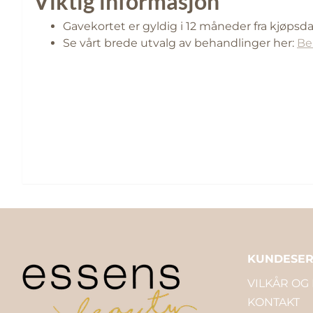
Viktig informasjon
Gavekortet er gyldig i 12 måneder fra kjøpsda
Se vårt brede utvalg av behandlinger her:
Be
KUNDESER
VILKÅR OG
KONTAKT