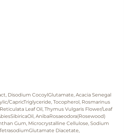
tract, Disodium CocoylGlutamate, Acacia Senegal
rylic/CapricTriglyceride, Tocopherol, Rosmarinus
 Reticulata Leaf Oil, Thymus Vulgaris Flower/Leaf
l, AbiesSibiricaOil, AnibaRosaeodora(Rosewood)
nthan Gum, Microcrystalline Cellulose, Sodium
, TetrasodiumGlutamate Diacetate,