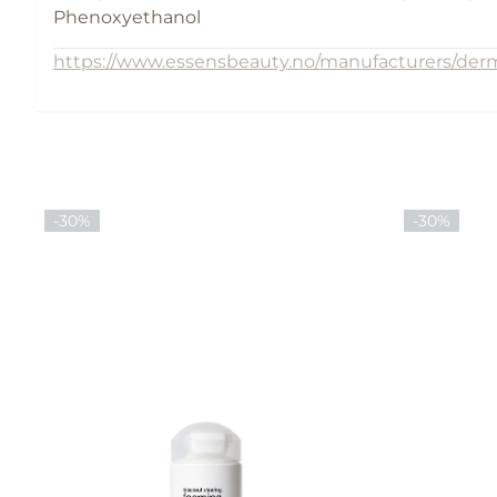
Phenoxyethanol
https://www.essensbeauty.no/manufacturers/der
-30%
-30%