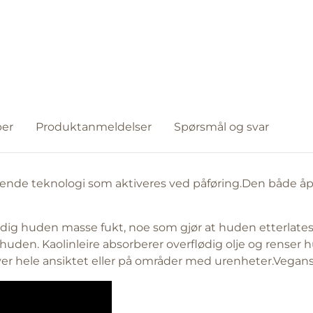
er
Produktanmeldelser
Spørsmål og svar
nde teknologi som aktiveres ved påføring.Den både åpne
dig huden masse fukt, noe som gjør at huden etterlatesr
r huden. Kaolinleire absorberer overflødig olje og renser 
over hele ansiktet eller på områder med urenheter.Vegans