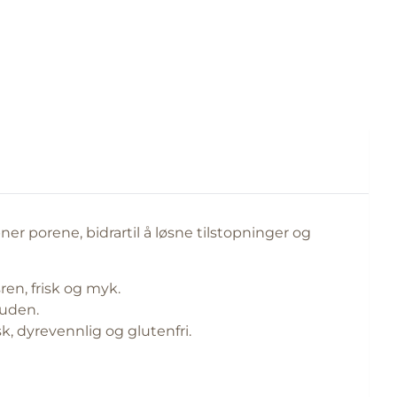
r porene, bidrartil å løsne tilstopninger og
en, frisk og myk.
huden.
k, dyrevennlig og glutenfri.