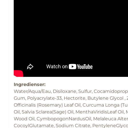
Ingredienser:
Water/Aqua/Eau, Disiloxane, Sulfur, Cocamidopropy
Gum, Polyacrylate-33, Hectorite, Butylene Glycol , 
Officinalis (Rosemary) Leaf Oil, Curcuma Longa (Tu
Oil, Salvia Sclarea(Sage) Oil, MenthaViridisLeaf O
Wood Oil, CymbopogonNardusOil, Melaleuca Alterni
CocoylGlutamate, Sodium Citrate, PentyleneGlycol