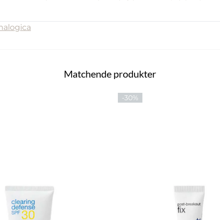
malogica
Matchende produkter
-30%