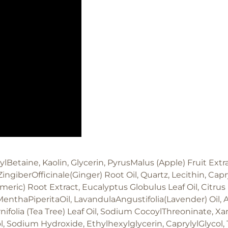
lBetaine, Kaolin, Glycerin, PyrusMalus (Apple) Fruit Ex
ZingiberOfficinale(Ginger) Root Oil, Quartz, Lecithin, Cap
meric) Root Extract, Eucalyptus Globulus Leaf Oil, Citrus
il, MenthaPiperitaOil, LavandulaAngustifolia(Lavender) Oi
folia (Tea Tree) Leaf Oil, Sodium CocoylThreoninate, Xa
, Sodium Hydroxide, Ethylhexylglycerin, CaprylylGlycol