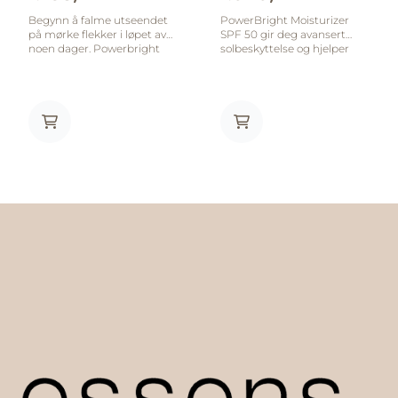
Begynn å falme utseendet
PowerBright Moisturizer
på mørke flekker i løpet av
SPF 50 gir deg avansert
noen dager. Powerbright
solbeskyttelse og hjelper
Dark Spot Serum er
samtidig med å jevne ut
et avansert serum som
hudtonen – perfekt for deg
begynner å redusere
som ønsker både glød og
utseendet på ujevn
beskyttelse mot
pigmentering raskt, og
pigmentflekker! Denne
fortsetter å arbeide med å
dagkremen passer for alle
utvikle en jevnere hudtone
hudtyper, og er spesielt
over tid. Lysdiffuserende
utviklet for deg som ønsker
teknologi begynner å
å forebygge eller redusere
balansere utseendet på
mørke flekker, ujevn
ujevn pigmentering etter en
hudtone og tidlige
gang, og fortsetter å jobbe
aldringstegn. Med
over tid med kraftig
bredspektret SPF 50
Niacinamid og
beskytter den effektivt mot
Hexylresorcinol for å hjelpe
UVA- og UVB-stråler,
til å falme mørke flekker.
samtidig som ingredienser
Hudpleie kraftverket
som niacinamid og brun
Shiitake Mushroom - rik på
alge bidrar til å lysne huden
beta-glukaner - lyser opp
og gi en jevnere, mer
huden, mens adaptogen
strålende glød. Kremen gir
Ashwagandha glatter og gir
også rikelig med fukt og
antioksidante fordeler.
styrker hudbarrieren, noe
Solbærolje og pionblomst
som gjør den ideell for både
bidrar til å øke hudens
tørr, moden og sensitiv hud.