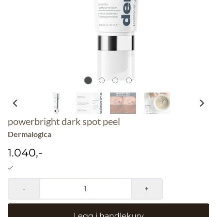
powerbright dark spot peel
Dermalogica
1.040,-
-
+
Legg i handlekurv