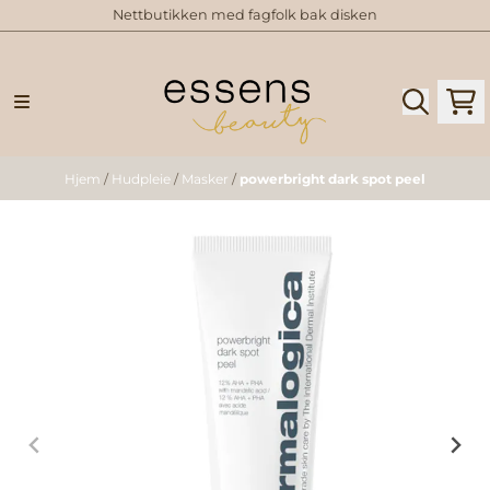
Nettbutikken med fagfolk bak disken
Hopp til innhold
Hjem
/
Hudpleie
/
Masker
/
powerbright dark spot peel