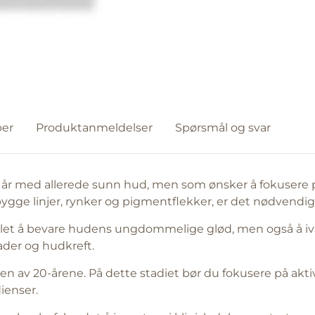
er
Produktanmeldelser
Spørsmål og svar
5 år med allerede sunn hud, men som ønsker å fokusere 
bygge linjer, rynker og pigmentflekker, er det nødvendi
ålet å bevare hudens ungdommelige glød, men også å iva
ader og hudkreft.
n av 20-årene. På dette stadiet bør du fokusere på aktive
ienser.