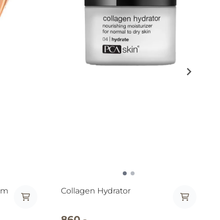
um
Collagen Hydrator
860,-