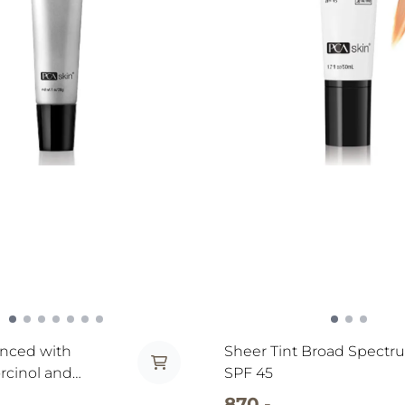
nced with
Sheer Tint Broad Spectr
rcinol and
SPF 45
870,-