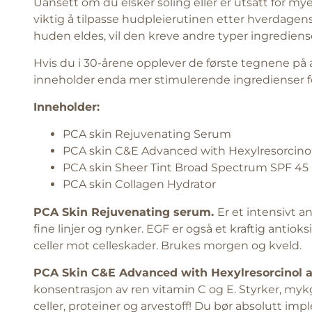
Uansett om du elsker soling eller er utsatt for mye
viktig å tilpasse hudpleierutinen etter hverdagen
huden eldes, vil den kreve andre typer ingrediens
Hvis du i 30-årene opplever de første tegnene på a
inneholder enda mer stimulerende ingredienser fo
Inneholder:
PCA skin Rejuvenating Serum
PCA skin C&E Advanced with Hexylresorcinol
PCA skin Sheer Tint Broad Spectrum SPF 45
PCA skin Collagen Hydrator
PCA Skin Rejuvenating serum.
Er et intensivt 
fine linjer og rynker. EGF er også et kraftig ant
celler mot celleskader. Brukes morgen og kveld.
PCA Skin
C&E Advanced with Hexylresorcinol a
konsentrasjon av ren vitamin C og E. Styrker, myk
celler, proteiner og arvestoff! Du bør absolutt im