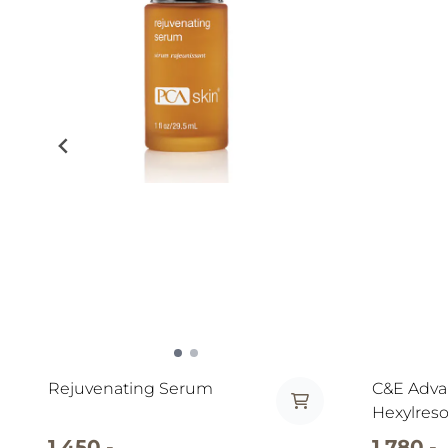
Rejuvenating Serum
C&E Adva
Hexylreso
Silymarin
1.450,-
1.780,-