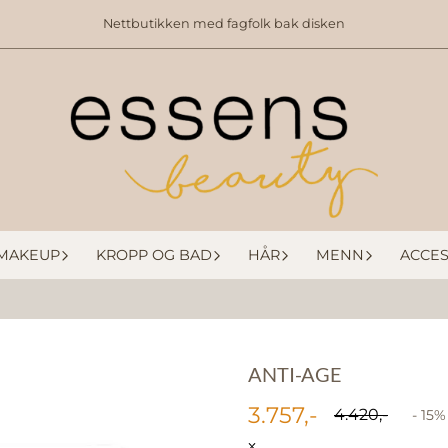
Nettbutikken med fagfolk bak disken
MAKEUP
KROPP OG BAD
HÅR
MENN
ACCES
ANTI-AGE
3.757,-
4.420,-
- 15%