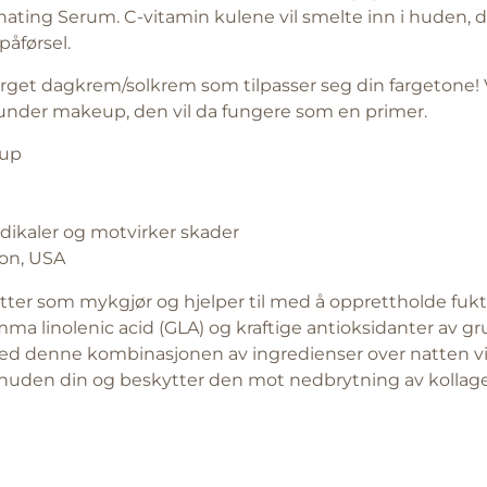
ting Serum. C-vitamin kulene vil smelte inn i huden, de
åførsel.
arget dagkrem/solkrem som tilpasser seg din fargetone! 
r under makeup, den vil da fungere som en primer.
eup
dikaler og motvirker skader
ion, USA
tter som mykgjør og hjelper til med å opprettholde fukti
amma linolenic acid (GLA) og kraftige antioksidanter av
ed denne kombinasjonen av ingredienser over natten virke
 huden din og beskytter den mot nedbrytning av kollagen