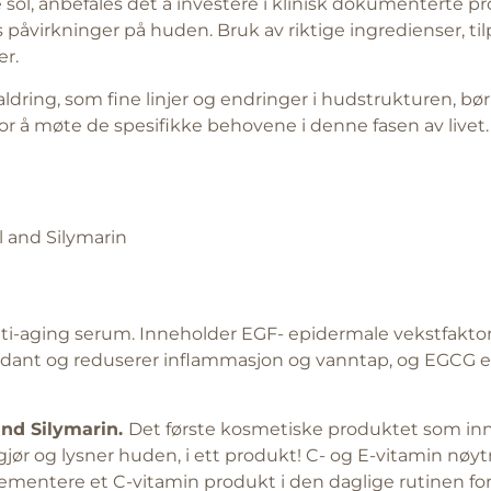
 sol, anbefales det å investere i klinisk dokumenterte pr
s påvirkninger på huden. Bruk av riktige ingredienser, t
er.
ldring, som fine linjer og endringer i hudstrukturen, bø
r å møte de spesifikke behovene i denne fasen av livet.
 and Silymarin
anti-aging serum. Inneholder EGF- epidermale vekstfakto
ioksidant og reduserer inflammasjon og vanntap, og EGCG 
nd Silymarin.
Det første kosmetiske produktet som inn
gjør og lysner huden, i ett produkt! C- og E-vitamin nø
plementere et C-vitamin produkt i den daglige rutinen fo