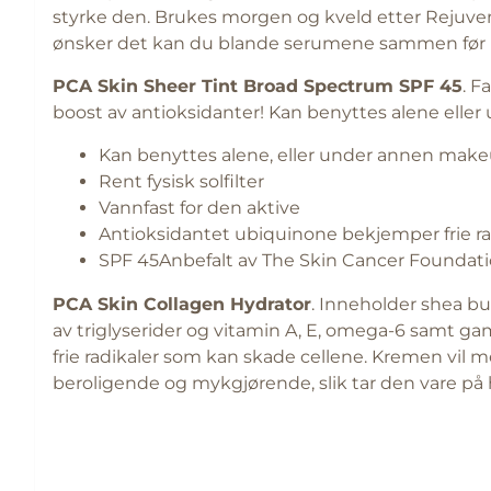
styrke den. Brukes morgen og kveld etter Rejuvena
ønsker det kan du blande serumene sammen før p
PCA Skin Sheer Tint Broad Spectrum SPF 45
. F
boost av antioksidanter! Kan benyttes alene elle
Kan benyttes alene, eller under annen mak
Rent fysisk solfilter
Vannfast for den aktive
Antioksidantet ubiquinone bekjemper frie ra
SPF 45Anbefalt av The Skin Cancer Foundat
PCA Skin Collagen Hydrator
. Inneholder shea bu
av triglyserider og vitamin A, E, omega-6 samt g
frie radikaler som kan skade cellene. Kremen vil m
beroligende og mykgjørende, slik tar den vare på