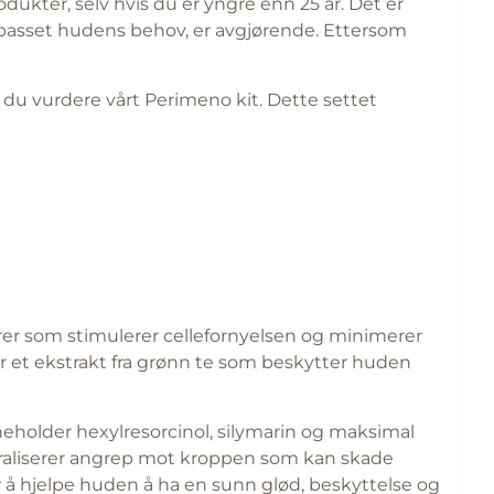
odukter, selv hvis du er yngre enn 25 år. Det er
ilpasset hudens behov, er avgjørende. Ettersom
r du vurdere vårt Perimeno kit. Dette settet
rer som stimulerer cellefornyelsen og minimerer
er et ekstrakt fra grønn te som beskytter huden
eholder hexylresorcinol, silymarin og maksimal
ytraliserer angrep mot kroppen som kan skade
r å hjelpe huden å ha en sunn glød, beskyttelse og