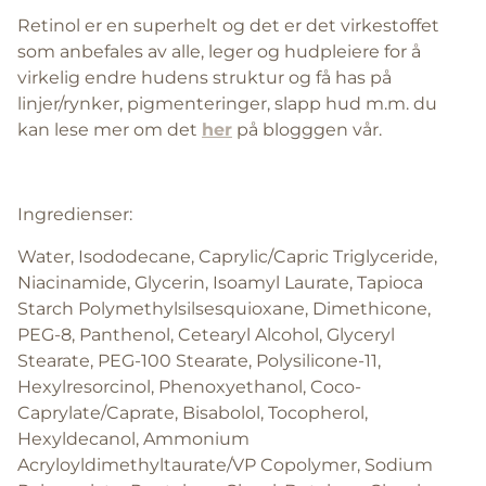
Retinol er en superhelt og det er det virkestoffet
som anbefales av alle, leger og hudpleiere for å
virkelig endre hudens struktur og få has på
linjer/rynker, pigmenteringer, slapp hud m.m. du
kan lese mer om det
her
på blogggen vår.
Ingredienser:
Water, Isododecane, Caprylic/Capric Triglyceride,
Niacinamide, Glycerin, Isoamyl Laurate, Tapioca
Starch Polymethylsilsesquioxane, Dimethicone,
PEG-8, Panthenol, Cetearyl Alcohol, Glyceryl
Stearate, PEG-100 Stearate, Polysilicone-11,
Hexylresorcinol, Phenoxyethanol, Coco-
Caprylate/Caprate, Bisabolol, Tocopherol,
Hexyldecanol, Ammonium
Acryloyldimethyltaurate/VP Copolymer, Sodium