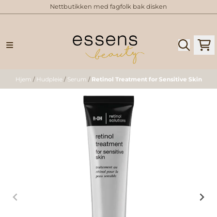
Nettbutikken med fagfolk bak disken
Hopp til innhold
Hjem
/
Hudpleie
/
Serum
/
Retinol Treatment for Sensitive Skin