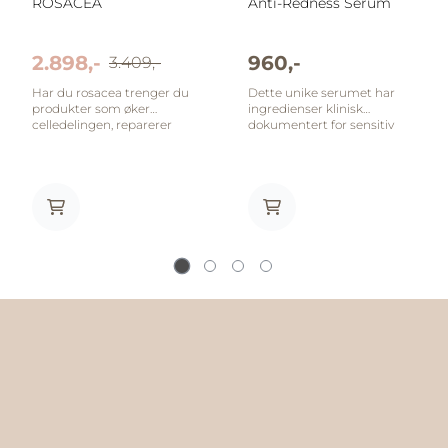
ROSACEA
Anti-Redness Serum
2.898,-
960,-
3.409,-
Har du rosacea trenger du
Dette unike serumet har
produkter som øker
ingredienser klinisk
celledelingen, reparerer
dokumentert for sensitiv
cellene og styrker
hud, Rosacea, barriere
kapillærene. Det bør også
dysfunksjon og solbrenthet.
tilføres ingredienser som
Kliniske studier har vist at
virker anti-inflammatorisk.
ved bruk av serumet to
En så sensitiv hud må ha
ganger om dagen i fire uker
aktive virkestoffer som
reduseres vanntap
styrker huden, men det er
(fuktighetstap) med 14%, og
essensielt at det er de
gir en 50% reduksjon av
riktige virkestoffene da alt
rødhet/rødme over en
annet bare vil trigge til mer
periode på åtte uker. Dette
sensitivitet og rødhet. Vi har
serumet beskytter
satt sammen 3 av de beste
blodkarene (kapillærene, de
produktene for deg som
små blodkarene nær
sammen vil styrke og hjelpe
overflaten) slik at de styrkes.
huden å få en sunnere,
Dette er viktig for de som
sterkere og mindre irritert
plages av rødhet i huden
og rød overflate. Inneholder:
eller sprengte kapillærer
NEOSTRATA Facial Cleanser
som vises som små røde
Face Formula Redness
"tråder" i huden. Anti-
Control Serum PCA Skin
redness serum er et